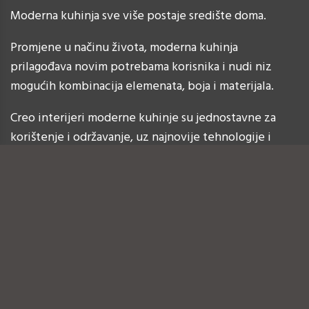
Moderna kuhinja sve više postaje središte doma.
Promjene u načinu života, moderna kuhinja
prilagođava novim potrebama korisnika i nudi niz
mogućih kombinacija elemenata, boja i materijala.
Creo interijeri moderne kuhinje su jednostavne za
korištenje i održavanje, uz najnovije tehnologije i
suvremeni dizajn.
Klasične kuhinje
Klasične kuhinje iz naše ponude su jedinstvene, u