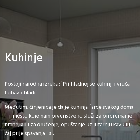
Kuhinje
Postoji narodna izreka :´Pri hladnoj se kuhinji i vruća
ljubav ohladi´.
Međutim, činjenica je da je kuhinja ´srce svakog doma
´ i mjesto koje nam prvenstveno služi za pripremanje
hrane, ali i za druženje, opuštanje uz jutarnju kavu ili
čaj prije spavanja i sl.