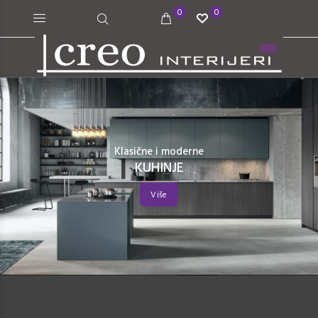
0
0
Klasične i moderne
KUHINJE
Više